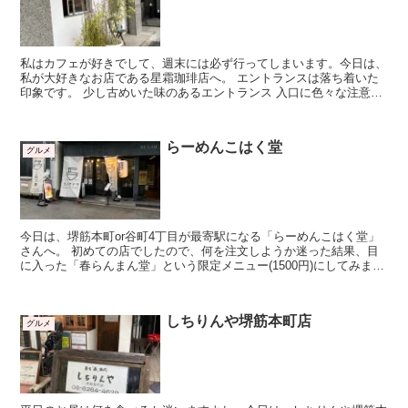
私はカフェが好きでして、週末には必ず行ってしまいます。今日は、
私が大好きなお店である星霜珈琲店へ。 エントランスは落ち着いた
印象です。 少し古めいた味のあるエントランス 入口に色々な注意書
き？が貼ってあります。「...
らーめんこはく堂
グルメ
今日は、堺筋本町or谷町4丁目が最寄駅になる「らーめんこはく堂」
さんへ。 初めての店でしたので、何を注文しようか迷った結果、目
に入った「春らんまん堂」という限定メニュー(1500円)にしてみまし
た。 ...
しちりんや堺筋本町店
グルメ