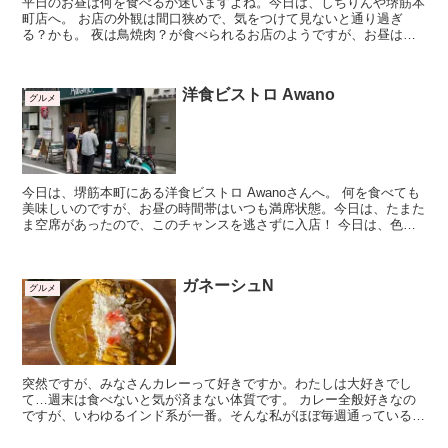
平日のお昼は何を食べるか迷いますよね。今日は、しちりんや堺筋本
町店へ。 お店の外観は間口狭めで、気をつけて見ないと通り過ぎ
る？かも。 夜は鳥焼肉？が食べられるお店のようですが、お昼は丼
メニューが中心です。店内はかなりコ...
洋食ビストロ Awano
グルメ
今日は、堺筋本町にある洋食ビストロ Awanoさんへ。 何を食べても
美味しいのですが、お昼の時間帯はいつも満席状態。今日は、たまた
ま空席があったので、このチャンスを逃さずに入店！ 今日は、色々
食べたかっ...
ガネーシュN
グルメ
突然ですが、みなさんカレーって好きですか。わたしは大好きでし
て…週末は食べないと気が済まない体質です。 カレー全般好きなの
ですが、いわゆるインド系が一番。そんな私がほぼ毎週通っているの
が、大阪市北区にある「ガネーシュN」さんです。場...